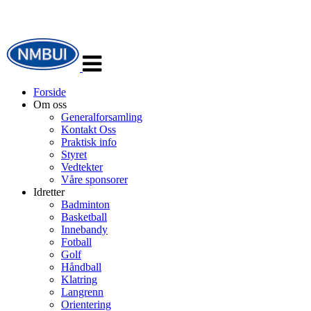
Veksle
navigasjon
Forside
Om oss
Generalforsamling
Kontakt Oss
Praktisk info
Styret
Vedtekter
Våre sponsorer
Idretter
Badminton
Basketball
Innebandy
Fotball
Golf
Håndball
Klatring
Langrenn
Orientering