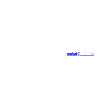
© 2024
www.eksempel.no
All Rights Reserved
NMBUI
Herumveien 6, 1432 Ås
Kontakt oss på:
nmbui@nmbu.no