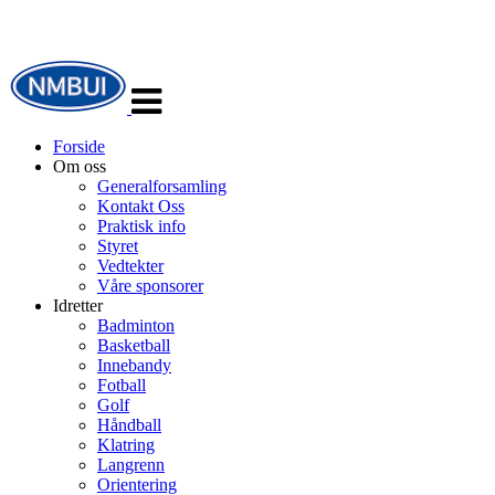
Veksle
navigasjon
Forside
Om oss
Generalforsamling
Kontakt Oss
Praktisk info
Styret
Vedtekter
Våre sponsorer
Idretter
Badminton
Basketball
Innebandy
Fotball
Golf
Håndball
Klatring
Langrenn
Orientering