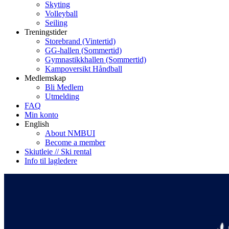
Skyting
Volleyball
Seiling
Treningstider
Storebrand (Vintertid)
GG-hallen (Sommertid)
Gymnastikkhallen (Sommertid)
Kampoversikt Håndball
Medlemskap
Bli Medlem
Utmelding
FAQ
Min konto
English
About NMBUI
Become a member
Skiutleie // Ski rental
Info til lagledere