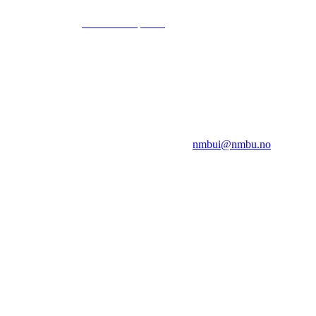
© 2024
www.eksempel.no
All Rights Reserved
NMBUI
Herumveien 6, 1432 Ås
Kontakt oss på:
nmbui@nmbu.no