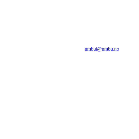
NMBUI
Herumveien 6, 1432 Ås
Kontakt oss på:
nmbui@nmbu.no