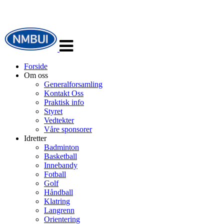
Veksle
navigasjon
Forside
Om oss
Generalforsamling
Kontakt Oss
Praktisk info
Styret
Vedtekter
Våre sponsorer
Idretter
Badminton
Basketball
Innebandy
Fotball
Golf
Håndball
Klatring
Langrenn
Orientering