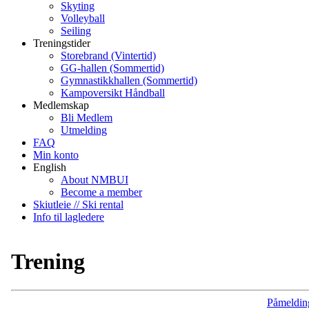
Skyting
Volleyball
Seiling
Treningstider
Storebrand (Vintertid)
GG-hallen (Sommertid)
Gymnastikkhallen (Sommertid)
Kampoversikt Håndball
Medlemskap
Bli Medlem
Utmelding
FAQ
Min konto
English
About NMBUI
Become a member
Skiutleie // Ski rental
Info til lagledere
Trening
Påmeldin