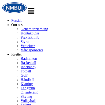
Veksle
navigasjon
Forside
Om oss
Generalforsamling
Kontakt Oss
Praktisk info
Styret
Vedtekter
Våre sponsorer
Idretter
Badminton
Basketball
Innebandy
Fotball
Golf
Håndball
Klatring
Langrenn
Orientering
Skyting
Volleyball
Seiling