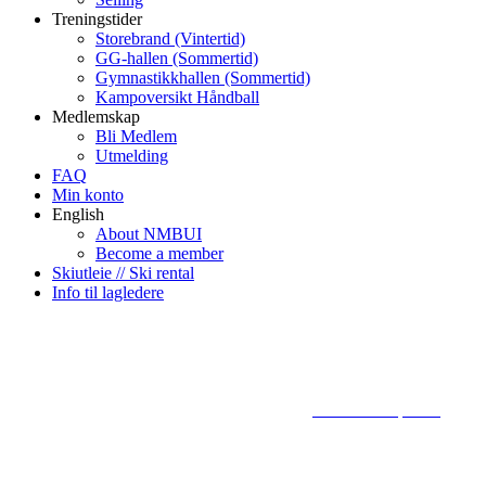
Treningstider
Storebrand (Vintertid)
GG-hallen (Sommertid)
Gymnastikkhallen (Sommertid)
Kampoversikt Håndball
Medlemskap
Bli Medlem
Utmelding
FAQ
Min konto
English
About NMBUI
Become a member
Skiutleie // Ski rental
Info til lagledere
© 2024
www.eksempel.no
All Ri