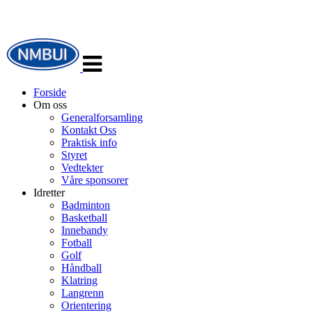
Veksle
navigasjon
Forside
Om oss
Generalforsamling
Kontakt Oss
Praktisk info
Styret
Vedtekter
Våre sponsorer
Idretter
Badminton
Basketball
Innebandy
Fotball
Golf
Håndball
Klatring
Langrenn
Orientering