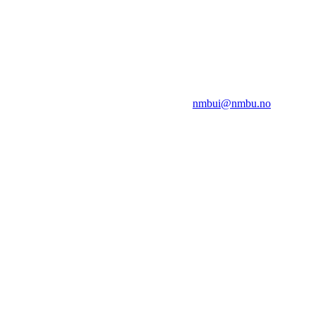
NMBUI
Herumveien 6, 1432 Ås
Kontakt oss på:
nmbui@nmbu.no