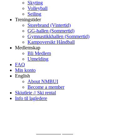
Skyting
Volleyball
Seiling
Treningstider
Storebrand (Vintertid)
GG-hallen (Sommertid)
Gymnastikkhallen (Sommertid)
Kampoversikt Håndball
Medlemskap
Bli Medlem
Utmelding
FAQ
Min konto
English
About NMBUI
Become a member
Skiutleie // Ski rental
Info til lagledere
© 2024
www.eksempel.no
All Rights Reserved