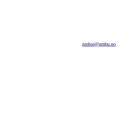
NMBUI
Herumveien 6, 1432 Ås
Kontakt oss på:
nmbui@nmbu.no