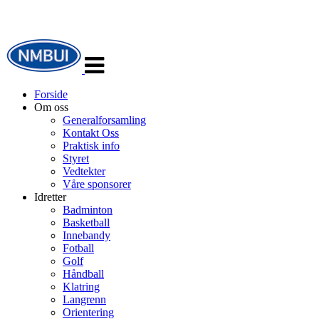
Veksle
navigasjon
Forside
Om oss
Generalforsamling
Kontakt Oss
Praktisk info
Styret
Vedtekter
Våre sponsorer
Idretter
Badminton
Basketball
Innebandy
Fotball
Golf
Håndball
Klatring
Langrenn
Orientering