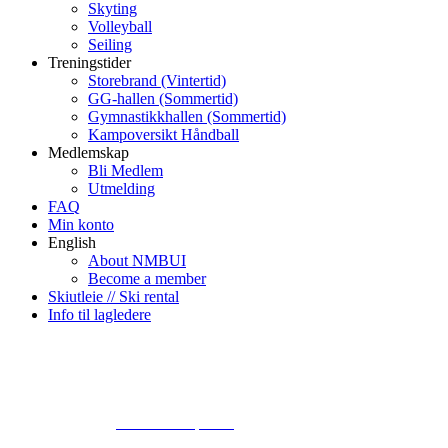
Skyting
Volleyball
Seiling
Treningstider
Storebrand (Vintertid)
GG-hallen (Sommertid)
Gymnastikkhallen (Sommertid)
Kampoversikt Håndball
Medlemskap
Bli Medlem
Utmelding
FAQ
Min konto
English
About NMBUI
Become a member
Skiutleie // Ski rental
Info til lagledere
© 2024
www.eksempel.no
All Rights Reserved