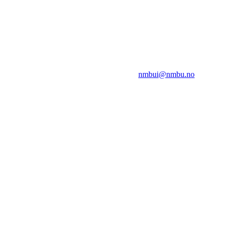
NMBUI
Herumveien 6, 1432 Ås
Kontakt oss på:
nmbui@nmbu.no