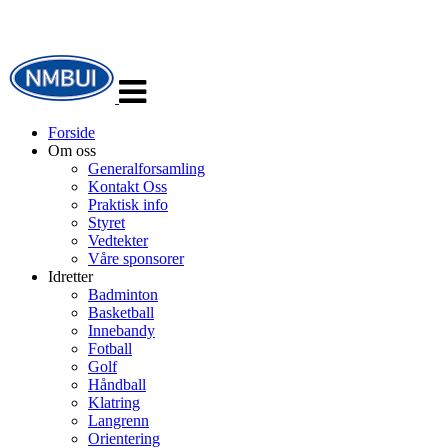
Veksle
navigasjon
Forside
Om oss
Generalforsamling
Kontakt Oss
Praktisk info
Styret
Vedtekter
Våre sponsorer
Idretter
Badminton
Basketball
Innebandy
Fotball
Golf
Håndball
Klatring
Langrenn
Orientering