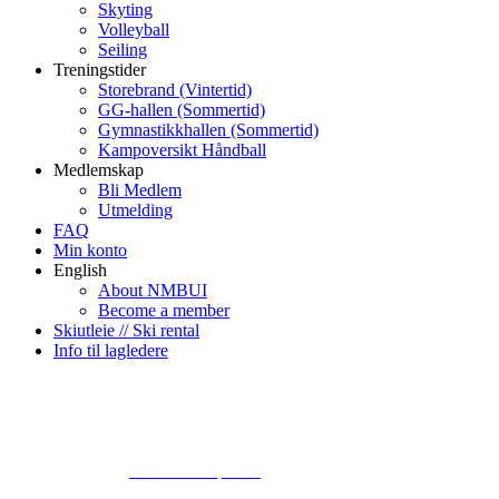
Skyting
Volleyball
Seiling
Treningstider
Storebrand (Vintertid)
GG-hallen (Sommertid)
Gymnastikkhallen (Sommertid)
Kampoversikt Håndball
Medlemskap
Bli Medlem
Utmelding
FAQ
Min konto
English
About NMBUI
Become a member
Skiutleie // Ski rental
Info til lagledere
© 2024
www.eksempel.no
All Rights Reserved