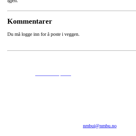
igjen.
Kommentarer
Du må logge inn for å poste i veggen.
© 2024
www.eksempel.no
All Rights Reserved
NMBUI
Herumveien 6, 1432 Ås
Kontakt oss på:
nmbui@nmbu.no