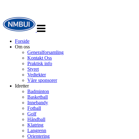
Veksle
navigasjon
Forside
Om oss
Generalforsamling
Kontakt Oss
Praktisk info
Styret
Vedtekter
Våre sponsorer
Idretter
Badminton
Basketball
Innebandy
Fotball
Golf
Håndball
Klatring
Langrenn
Orientering