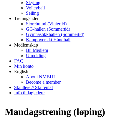
Skyting
Volleyball
Seiling
Treningstider
Storebrand (Vintertid)
GG-hallen (Sommertid)
Gymnastikkhallen (Sommertid)
Kampoversikt Håndball
Medlemskap
Bli Medlem
Utmelding
FAQ
Min konto
English
About NMBUI
Become a member
Skiutleie // Ski rental
Info til lagledere
Mandagstrening (løping)