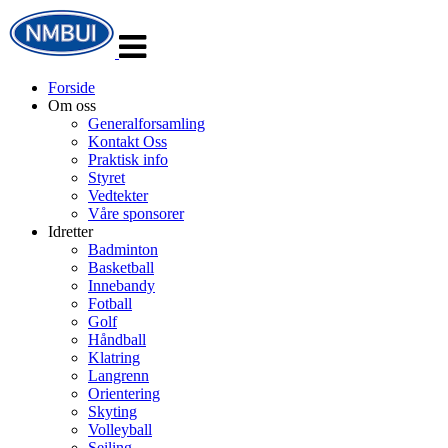
Veksle
navigasjon
Forside
Om oss
Generalforsamling
Kontakt Oss
Praktisk info
Styret
Vedtekter
Våre sponsorer
Idretter
Badminton
Basketball
Innebandy
Fotball
Golf
Håndball
Klatring
Langrenn
Orientering
Skyting
Volleyball
Seiling