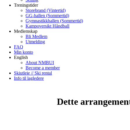
Treningstider
Storebrand (Vintertid)
GG-hallen (Sommertid)
Gymnastikkhallen (Sommertid)
Kampoversikt Håndball
Medlemskap
Bli Medlem
Utmelding
FAQ
Min konto
English
About NMBUI
Become a member
Skiutleie // Ski rental
Info til lagledere
Dette arrangemente