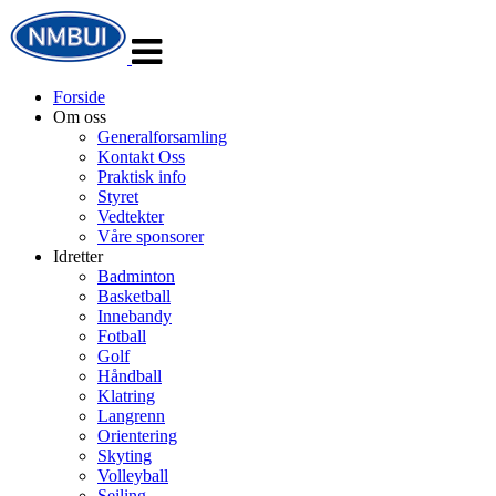
Veksle
navigasjon
Forside
Om oss
Generalforsamling
Kontakt Oss
Praktisk info
Styret
Vedtekter
Våre sponsorer
Idretter
Badminton
Basketball
Innebandy
Fotball
Golf
Håndball
Klatring
Langrenn
Orientering
Skyting
Volleyball
Seiling