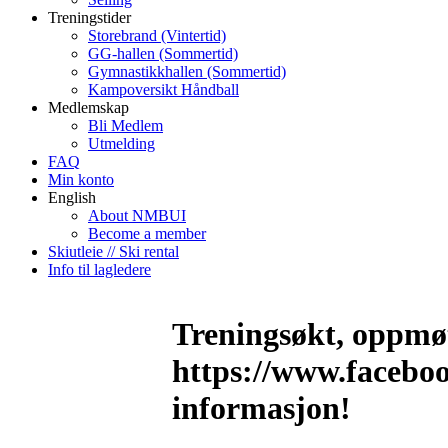
Treningstider
Storebrand (Vintertid)
GG-hallen (Sommertid)
Gymnastikkhallen (Sommertid)
Kampoversikt Håndball
Medlemskap
Bli Medlem
Utmelding
FAQ
Min konto
English
About NMBUI
Become a member
Skiutleie // Ski rental
Info til lagledere
Treningsøkt, oppmøt
https://www.facebo
informasjon!