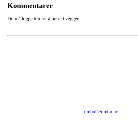
Kommentarer
Du må logge inn for å poste i veggen.
© 2024
www.eksempel.no
All Rights Reserved
NMBUI
Herumveien 6, 1432 Ås
Kontakt oss på:
nmbui@nmbu.no