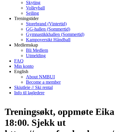
Skyting
Volleyball
Seiling
Treningstider
Storebrand (Vintertid)
GG-hallen (Sommertid)
Gymnastikkhallen (Sommertid)
Kampoversikt Håndball
Medlemskap
Bli Medlem
Utmelding
FAQ
Min konto
English
About NMBUI
Become a member
Skiutleie // Ski rental
Info til lagledere
Treningsøkt, oppmøte Eika
18:00. Sjekk ut