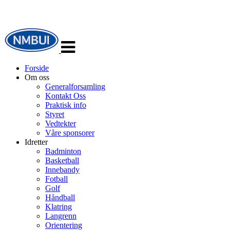
Veksle
navigasjon
Forside
Om oss
Generalforsamling
Kontakt Oss
Praktisk info
Styret
Vedtekter
Våre sponsorer
Idretter
Badminton
Basketball
Innebandy
Fotball
Golf
Håndball
Klatring
Langrenn
Orientering