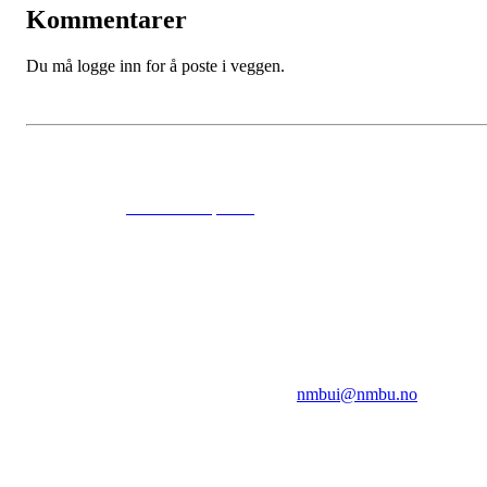
Kommentarer
Du må logge inn for å poste i veggen.
© 2024
www.eksempel.no
All Rights Reserved
NMBUI
Herumveien 6, 1432 Ås
Kontakt oss på:
nmbui@nmbu.no