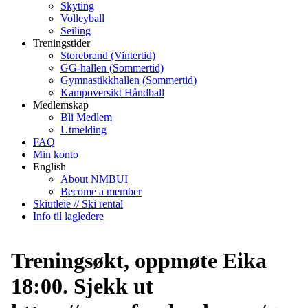
Skyting
Volleyball
Seiling
Treningstider
Storebrand (Vintertid)
GG-hallen (Sommertid)
Gymnastikkhallen (Sommertid)
Kampoversikt Håndball
Medlemskap
Bli Medlem
Utmelding
FAQ
Min konto
English
About NMBUI
Become a member
Skiutleie // Ski rental
Info til lagledere
Treningsøkt, oppmøte Eika
18:00. Sjekk ut