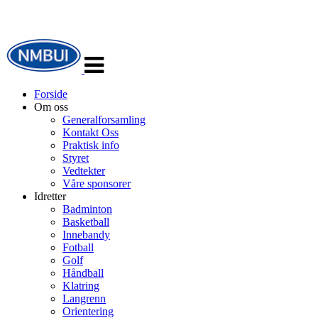
Veksle
navigasjon
Forside
Om oss
Generalforsamling
Kontakt Oss
Praktisk info
Styret
Vedtekter
Våre sponsorer
Idretter
Badminton
Basketball
Innebandy
Fotball
Golf
Håndball
Klatring
Langrenn
Orientering