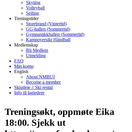
Skyting
Volleyball
Seiling
Treningstider
Storebrand (Vintertid)
GG-hallen (Sommertid)
Gymnastikkhallen (Sommertid)
Kampoversikt Håndball
Medlemskap
Bli Medlem
Utmelding
FAQ
Min konto
English
About NMBUI
Become a member
Skiutleie // Ski rental
Info til lagledere
Treningsøkt, oppmøte Eika
18:00. Sjekk ut