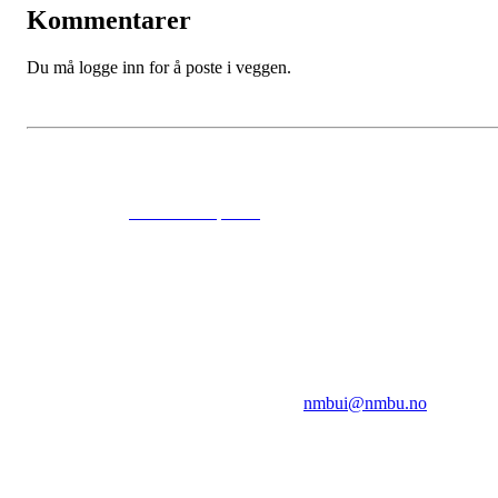
Kommentarer
Du må logge inn for å poste i veggen.
© 2024
www.eksempel.no
All Rights Reserved
NMBUI
Herumveien 6, 1432 Ås
Kontakt oss på:
nmbui@nmbu.no