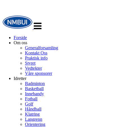
Veksle
navigasjon
Forside
Om oss
Generalforsamling
Kontakt Oss
Praktisk info
Styret
Vedtekter
Våre sponsorer
Idretter
Badminton
Basketball
Innebandy
Fotball
Golf
Håndball
Klatring
Langrenn
Orientering