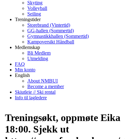
Skyting
Volleyball
Seiling
Treningstider
Storebrand (Vintertid)
GG-hallen (Sommertid)
Gymnastikkhallen (Sommertid)
Kampoversikt Håndball
Medlemskap
Bli Medlem
Utmelding
FAQ
Min konto
English
About NMBUI
Become a member
Skiutleie // Ski rental
Info til lagledere
Treningsøkt, oppmøte Eika
18:00. Sjekk ut