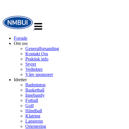
Veksle
navigasjon
Forside
Om oss
Generalforsamling
Kontakt Oss
Praktisk info
Styret
Vedtekter
Våre sponsorer
Idretter
Badminton
Basketball
Innebandy
Fotball
Golf
Håndball
Klatring
Langrenn
Orientering