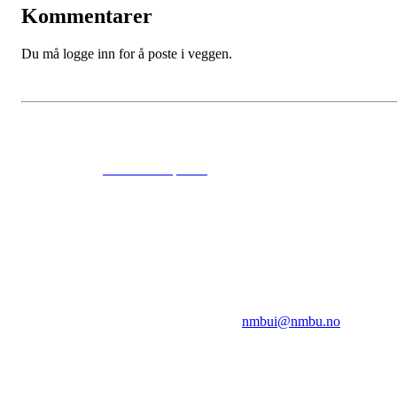
Kommentarer
Du må logge inn for å poste i veggen.
© 2024
www.eksempel.no
All Rights Reserved
NMBUI
Herumveien 6, 1432 Ås
Kontakt oss på:
nmbui@nmbu.no