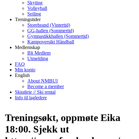
Skyting
Volleyball
Seiling
Treningstider
Storebrand (Vintertid)
GG-hallen (Sommertid)
Gymnastikkhallen (Sommertid)
Kampoversikt Håndball
Medlemskap
Bli Medlem
Utmelding
FAQ
Min konto
English
About NMBUI
Become a member
Skiutleie // Ski rental
Info til lagledere
Treningsøkt, oppmøte Eika
18:00. Sjekk ut