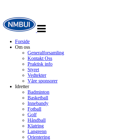
Veksle
navigasjon
Forside
Om oss
Generalforsamling
Kontakt Oss
Praktisk info
Styret
Vedtekter
Våre sponsorer
Idretter
Badminton
Basketball
Innebandy
Fotball
Golf
Håndball
Klatring
Langrenn
Orientering