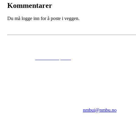
Kommentarer
Du må logge inn for å poste i veggen.
© 2024
www.eksempel.no
All Rights Reserved
NMBUI
Herumveien 6, 1432 Ås
Kontakt oss på:
nmbui@nmbu.no