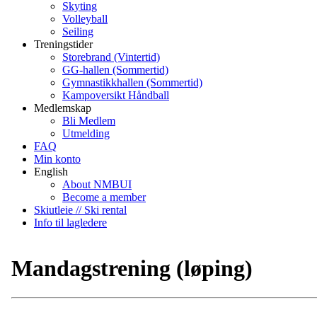
Skyting
Volleyball
Seiling
Treningstider
Storebrand (Vintertid)
GG-hallen (Sommertid)
Gymnastikkhallen (Sommertid)
Kampoversikt Håndball
Medlemskap
Bli Medlem
Utmelding
FAQ
Min konto
English
About NMBUI
Become a member
Skiutleie // Ski rental
Info til lagledere
Mandagstrening (løping)