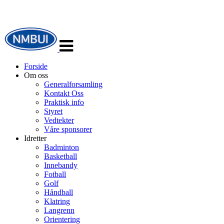
Veksle
navigasjon
Forside
Om oss
Generalforsamling
Kontakt Oss
Praktisk info
Styret
Vedtekter
Våre sponsorer
Idretter
Badminton
Basketball
Innebandy
Fotball
Golf
Håndball
Klatring
Langrenn
Orientering