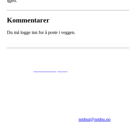
igjen.
Kommentarer
Du må logge inn for å poste i veggen.
© 2024
www.eksempel.no
All Rights Reserved
NMBUI
Herumveien 6, 1432 Ås
Kontakt oss på:
nmbui@nmbu.no