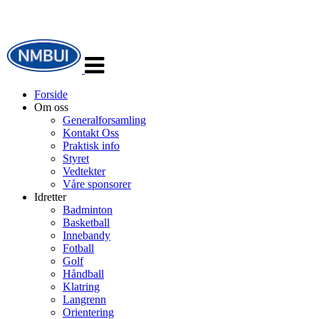
Veksle
navigasjon
Forside
Om oss
Generalforsamling
Kontakt Oss
Praktisk info
Styret
Vedtekter
Våre sponsorer
Idretter
Badminton
Basketball
Innebandy
Fotball
Golf
Håndball
Klatring
Langrenn
Orientering