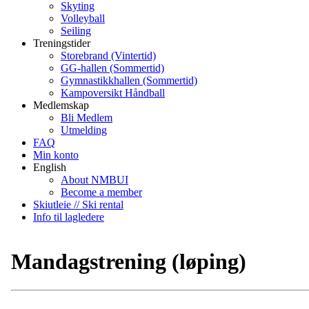
Skyting
Volleyball
Seiling
Treningstider
Storebrand (Vintertid)
GG-hallen (Sommertid)
Gymnastikkhallen (Sommertid)
Kampoversikt Håndball
Medlemskap
Bli Medlem
Utmelding
FAQ
Min konto
English
About NMBUI
Become a member
Skiutleie // Ski rental
Info til lagledere
Mandagstrening (løping)