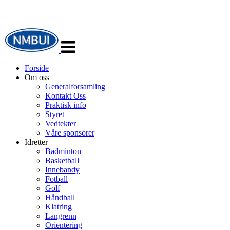
Veksle
navigasjon
Forside
Om oss
Generalforsamling
Kontakt Oss
Praktisk info
Styret
Vedtekter
Våre sponsorer
Idretter
Badminton
Basketball
Innebandy
Fotball
Golf
Håndball
Klatring
Langrenn
Orientering