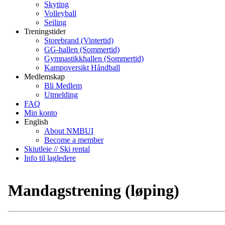
Skyting
Volleyball
Seiling
Treningstider
Storebrand (Vintertid)
GG-hallen (Sommertid)
Gymnastikkhallen (Sommertid)
Kampoversikt Håndball
Medlemskap
Bli Medlem
Utmelding
FAQ
Min konto
English
About NMBUI
Become a member
Skiutleie // Ski rental
Info til lagledere
Mandagstrening (løping)