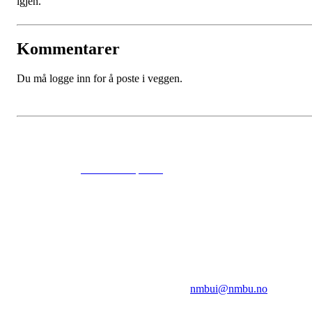
igjen.
Kommentarer
Du må logge inn for å poste i veggen.
© 2024
www.eksempel.no
All Rights Reserved
NMBUI
Herumveien 6, 1432 Ås
Kontakt oss på:
nmbui@nmbu.no