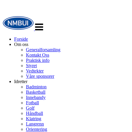
Veksle
navigasjon
Forside
Om oss
Generalforsamling
Kontakt Oss
Praktisk info
Styret
Vedtekter
Våre sponsorer
Idretter
Badminton
Basketball
Innebandy
Fotball
Golf
Håndball
Klatring
Langrenn
Orientering