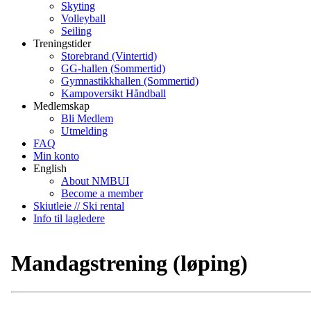
Skyting
Volleyball
Seiling
Treningstider
Storebrand (Vintertid)
GG-hallen (Sommertid)
Gymnastikkhallen (Sommertid)
Kampoversikt Håndball
Medlemskap
Bli Medlem
Utmelding
FAQ
Min konto
English
About NMBUI
Become a member
Skiutleie // Ski rental
Info til lagledere
Mandagstrening (løping)