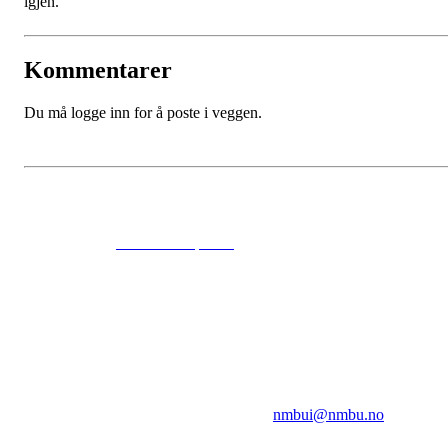
igjen.
Kommentarer
Du må logge inn for å poste i veggen.
© 2024
www.eksempel.no
All Rights Reserved
NMBUI
Herumveien 6, 1432 Ås
Kontakt oss på:
nmbui@nmbu.no