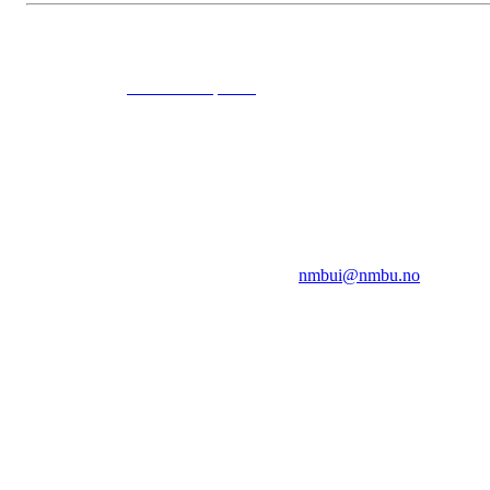
© 2024
www.eksempel.no
All Rights Reserved
NMBUI
Herumveien 6, 1432 Ås
Kontakt oss på:
nmbui@nmbu.no