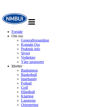
Veksle
navigasjon
Forside
Om oss
Generalforsamling
Kontakt Oss
Praktisk info
Styret
Vedtekter
Våre sponsorer
Idretter
Badminton
Basketball
Innebandy
Fotball
Golf
Håndball
Klatring
Langrenn
Orientering