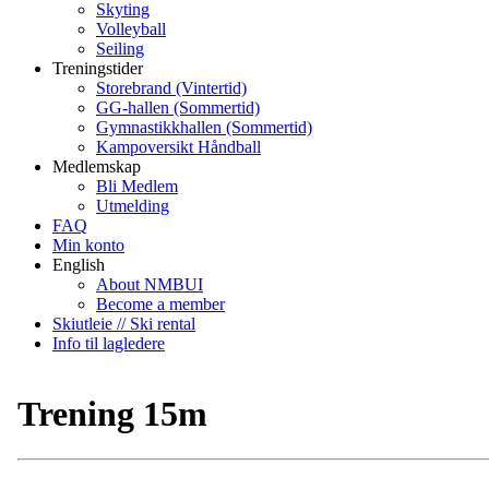
Skyting
Volleyball
Seiling
Treningstider
Storebrand (Vintertid)
GG-hallen (Sommertid)
Gymnastikkhallen (Sommertid)
Kampoversikt Håndball
Medlemskap
Bli Medlem
Utmelding
FAQ
Min konto
English
About NMBUI
Become a member
Skiutleie // Ski rental
Info til lagledere
Trening 15m