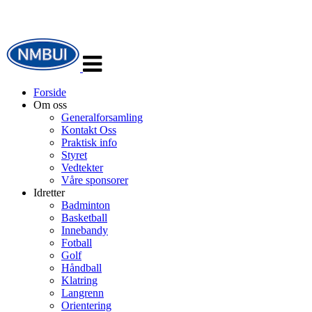
Veksle
navigasjon
Forside
Om oss
Generalforsamling
Kontakt Oss
Praktisk info
Styret
Vedtekter
Våre sponsorer
Idretter
Badminton
Basketball
Innebandy
Fotball
Golf
Håndball
Klatring
Langrenn
Orientering