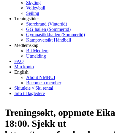
Skyting
Volleyball
Seiling
Treningstider
Storebrand (Vintertid)
GG-hallen (Sommertid)
Gymnastikkhallen (Sommertid)
Kampoversikt Håndball
Medlemskap
Bli Medlem
Utmelding
FAQ
Min konto
English
About NMBUI
Become a member
Skiutleie // Ski rental
Info til lagledere
Treningsøkt, oppmøte Eika
18:00. Sjekk ut