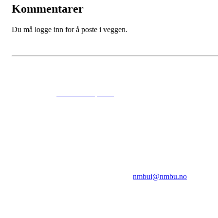
Kommentarer
Du må logge inn for å poste i veggen.
© 2024
www.eksempel.no
All Rights Reserved
NMBUI
Herumveien 6, 1432 Ås
Kontakt oss på:
nmbui@nmbu.no