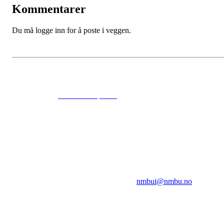
Kommentarer
Du må logge inn for å poste i veggen.
© 2024
www.eksempel.no
All Rights Reserved
NMBUI
Herumveien 6, 1432 Ås
Kontakt oss på:
nmbui@nmbu.no