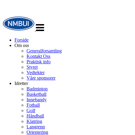
Veksle
navigasjon
Forside
Om oss
Generalforsamling
Kontakt Oss
Praktisk info
Styret
Vedtekter
Våre sponsorer
Idretter
Badminton
Basketball
Innebandy
Fotball
Golf
Håndball
Klatring
Langrenn
Orientering