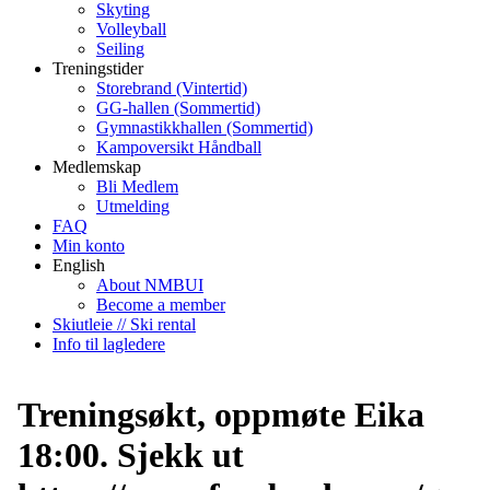
Skyting
Volleyball
Seiling
Treningstider
Storebrand (Vintertid)
GG-hallen (Sommertid)
Gymnastikkhallen (Sommertid)
Kampoversikt Håndball
Medlemskap
Bli Medlem
Utmelding
FAQ
Min konto
English
About NMBUI
Become a member
Skiutleie // Ski rental
Info til lagledere
Treningsøkt, oppmøte Eika
18:00. Sjekk ut