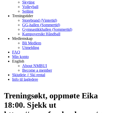
Skyting
Volleyball
Seiling
Treningstider
Storebrand (Vintertid)
GG-hallen (Sommertid)
Gymnastikkhallen (Sommertid)
Kampoversikt Håndball
Medlemskap
Bli Medlem
Utmelding
FAQ
Min konto
English
About NMBUI
Become a member
Skiutleie // Ski rental
Info til lagledere
Treningsøkt, oppmøte Eika
18:00. Sjekk ut