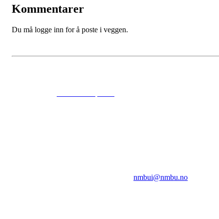
Kommentarer
Du må logge inn for å poste i veggen.
© 2024
www.eksempel.no
All Rights Reserved
NMBUI
Herumveien 6, 1432 Ås
Kontakt oss på:
nmbui@nmbu.no