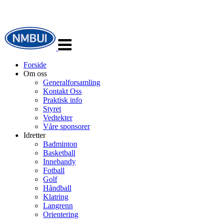
Veksle
navigasjon
Forside
Om oss
Generalforsamling
Kontakt Oss
Praktisk info
Styret
Vedtekter
Våre sponsorer
Idretter
Badminton
Basketball
Innebandy
Fotball
Golf
Håndball
Klatring
Langrenn
Orientering