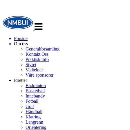
Veksle
navigasjon
Forside
Om oss
Generalforsamling
Kontakt Oss
Praktisk info
Styret
Vedtekter
Våre sponsorer
Idretter
Badminton
Basketball
Innebandy
Fotball
Golf
Håndball
Klatring
Langrenn
Orientering