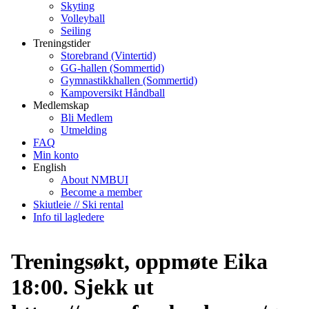
Skyting
Volleyball
Seiling
Treningstider
Storebrand (Vintertid)
GG-hallen (Sommertid)
Gymnastikkhallen (Sommertid)
Kampoversikt Håndball
Medlemskap
Bli Medlem
Utmelding
FAQ
Min konto
English
About NMBUI
Become a member
Skiutleie // Ski rental
Info til lagledere
Treningsøkt, oppmøte Eika
18:00. Sjekk ut