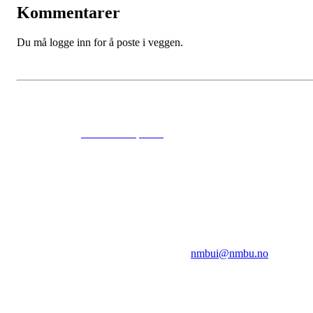
Kommentarer
Du må logge inn for å poste i veggen.
© 2024
www.eksempel.no
All Rights Reserved
NMBUI
Herumveien 6, 1432 Ås
Kontakt oss på:
nmbui@nmbu.no