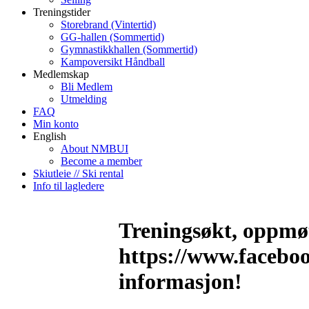
Treningstider
Storebrand (Vintertid)
GG-hallen (Sommertid)
Gymnastikkhallen (Sommertid)
Kampoversikt Håndball
Medlemskap
Bli Medlem
Utmelding
FAQ
Min konto
English
About NMBUI
Become a member
Skiutleie // Ski rental
Info til lagledere
Treningsøkt, oppmøt
https://www.facebo
informasjon!