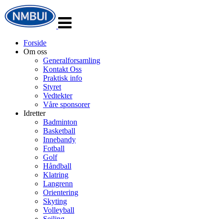
Veksle
navigasjon
Forside
Om oss
Generalforsamling
Kontakt Oss
Praktisk info
Styret
Vedtekter
Våre sponsorer
Idretter
Badminton
Basketball
Innebandy
Fotball
Golf
Håndball
Klatring
Langrenn
Orientering
Skyting
Volleyball
Seiling