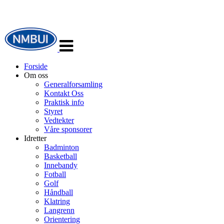
Veksle
navigasjon
Forside
Om oss
Generalforsamling
Kontakt Oss
Praktisk info
Styret
Vedtekter
Våre sponsorer
Idretter
Badminton
Basketball
Innebandy
Fotball
Golf
Håndball
Klatring
Langrenn
Orientering