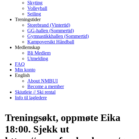
Skyting
Volleyball
Seiling
Treningstider
Storebrand (Vintertid)
GG-hallen (Sommertid)
Gymnastikkhallen (Sommertid)
Kampoversikt Håndball
Medlemskap
Bli Medlem
Utmelding
FAQ
Min konto
English
About NMBUI
Become a member
Skiutleie // Ski rental
Info til lagledere
Treningsøkt, oppmøte Eika
18:00. Sjekk ut