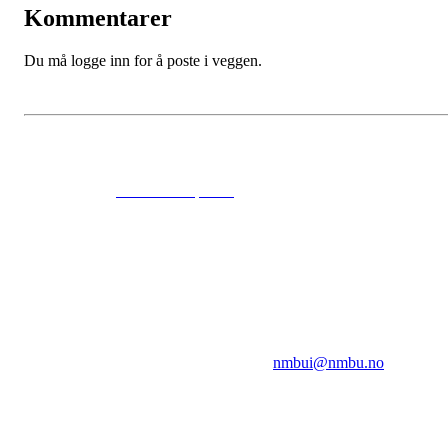
Kommentarer
Du må logge inn for å poste i veggen.
© 2024
www.eksempel.no
All Rights Reserved
NMBUI
Herumveien 6, 1432 Ås
Kontakt oss på:
nmbui@nmbu.no