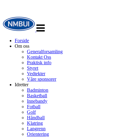
Veksle
navigasjon
Forside
Om oss
Generalforsamling
Kontakt Oss
Praktisk info
Styret
Vedtekter
Våre sponsorer
Idretter
Badminton
Basketball
Innebandy
Fotball
Golf
Håndball
Klatring
Langrenn
Orientering