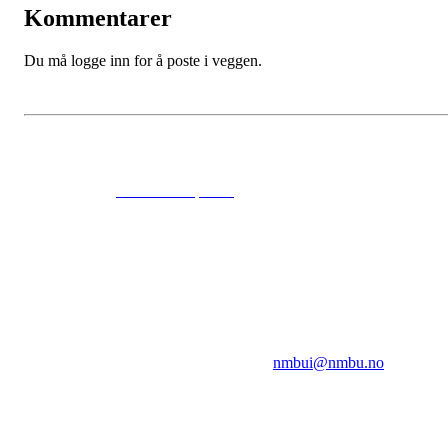
Kommentarer
Du må logge inn for å poste i veggen.
© 2024
www.eksempel.no
All Rights Reserved
NMBUI
Herumveien 6, 1432 Ås
Kontakt oss på:
nmbui@nmbu.no