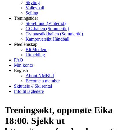
Skyting
Volleyball
Seiling
Treningstider
Storebrand (Vintertid)
GG-hallen (Sommertid)
Gymnastikkhallen (Sommertid)
Kampoversikt Håndball
Medlemskap
Bli Medlem
Utmelding
FAQ
Min konto
English
About NMBUI
Become a member
Skiutleie // Ski rental
Info til lagledere
Treningsøkt, oppmøte Eika
18:00. Sjekk ut