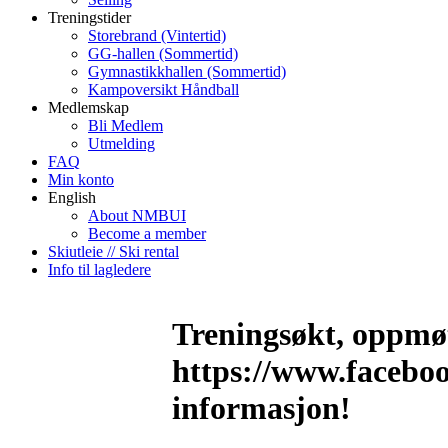
Treningstider
Storebrand (Vintertid)
GG-hallen (Sommertid)
Gymnastikkhallen (Sommertid)
Kampoversikt Håndball
Medlemskap
Bli Medlem
Utmelding
FAQ
Min konto
English
About NMBUI
Become a member
Skiutleie // Ski rental
Info til lagledere
Treningsøkt, oppmøt
https://www.facebo
informasjon!