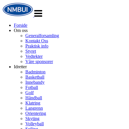
Veksle
navigasjon
Forside
Om oss
Generalforsamling
Kontakt Oss
Praktisk info
Styret
Vedtekter
Våre sponsorer
Idretter
Badminton
Basketball
Innebandy
Fotball
Golf
Håndball
Klatring
Langrenn
Orientering
Skyting
Volleyball
Seiling