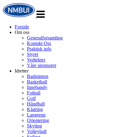
Veksle
navigasjon
Forside
Om oss
Generalforsamling
Kontakt Oss
Praktisk info
Styret
Vedtekter
Våre sponsorer
Idretter
Badminton
Basketball
Innebandy
Fotball
Golf
Håndball
Klatring
Langrenn
Orientering
Skyting
Volleyball
Seiling