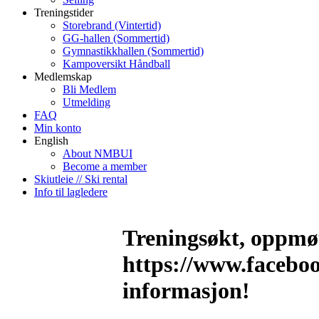
Treningstider
Storebrand (Vintertid)
GG-hallen (Sommertid)
Gymnastikkhallen (Sommertid)
Kampoversikt Håndball
Medlemskap
Bli Medlem
Utmelding
FAQ
Min konto
English
About NMBUI
Become a member
Skiutleie // Ski rental
Info til lagledere
Treningsøkt, oppmøt
https://www.facebo
informasjon!