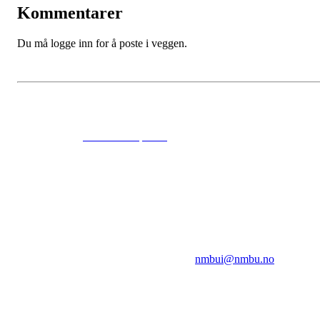
Kommentarer
Du må logge inn for å poste i veggen.
© 2024
www.eksempel.no
All Rights Reserved
NMBUI
Herumveien 6, 1432 Ås
Kontakt oss på:
nmbui@nmbu.no