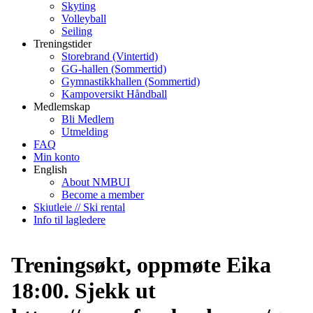
Skyting
Volleyball
Seiling
Treningstider
Storebrand (Vintertid)
GG-hallen (Sommertid)
Gymnastikkhallen (Sommertid)
Kampoversikt Håndball
Medlemskap
Bli Medlem
Utmelding
FAQ
Min konto
English
About NMBUI
Become a member
Skiutleie // Ski rental
Info til lagledere
Treningsøkt, oppmøte Eika
18:00. Sjekk ut