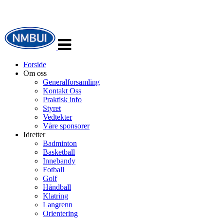
Veksle
navigasjon
Forside
Om oss
Generalforsamling
Kontakt Oss
Praktisk info
Styret
Vedtekter
Våre sponsorer
Idretter
Badminton
Basketball
Innebandy
Fotball
Golf
Håndball
Klatring
Langrenn
Orientering