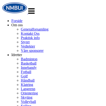
Veksle
navigasjon
Forside
Om oss
Generalforsamling
Kontakt Oss
Praktisk info
Styret
Vedtekter
Våre sponsorer
Idretter
Badminton
Basketball
Innebandy
Fotball
Golf
Håndball
Klatring
Langrenn
Orientering
Skyting
Volleyball
Seiling