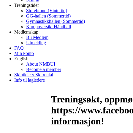
Treningstider
Storebrand (Vintertid)
GG-hallen (Sommertid)
Gymnastikkhallen (Sommertid)
Kampoversikt Håndball
Medlemskap
Bli Medlem
Utmelding
FAQ
Min konto
English
About NMBUI
Become a member
Skiutleie // Ski rental
Info til lagledere
Treningsøkt, oppmøt
https://www.facebo
informasjon!