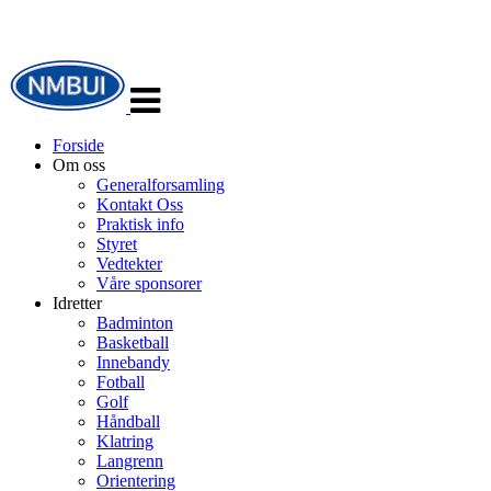
Veksle
navigasjon
Forside
Om oss
Generalforsamling
Kontakt Oss
Praktisk info
Styret
Vedtekter
Våre sponsorer
Idretter
Badminton
Basketball
Innebandy
Fotball
Golf
Håndball
Klatring
Langrenn
Orientering