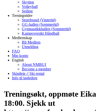
Skyting
Volleyball
Seiling
Treningstider
Storebrand (Vintertid)
GG-hallen (Sommertid)
Gymnastikkhallen (Sommertid)
Kampoversikt Håndball
Medlemskap
Bli Medlem
Utmelding
FAQ
Min konto
English
About NMBUI
Become a member
Skiutleie // Ski rental
Info til lagledere
Treningsøkt, oppmøte Eika
18:00. Sjekk ut