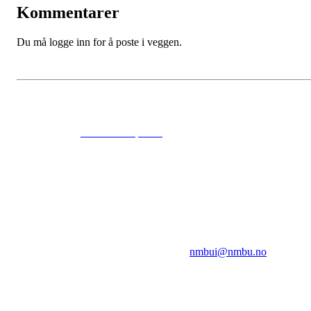
Kommentarer
Du må logge inn for å poste i veggen.
© 2024
www.eksempel.no
All Rights Reserved
NMBUI
Herumveien 6, 1432 Ås
Kontakt oss på:
nmbui@nmbu.no