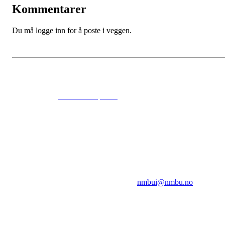
Kommentarer
Du må logge inn for å poste i veggen.
© 2024
www.eksempel.no
All Rights Reserved
NMBUI
Herumveien 6, 1432 Ås
Kontakt oss på:
nmbui@nmbu.no