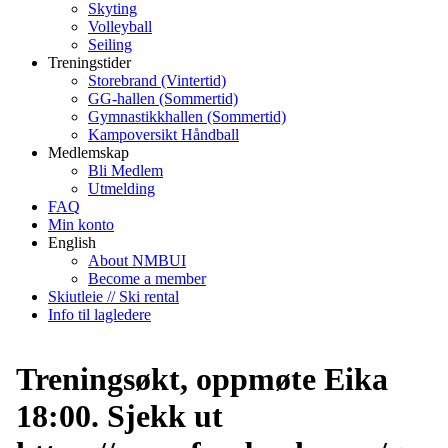
Skyting
Volleyball
Seiling
Treningstider
Storebrand (Vintertid)
GG-hallen (Sommertid)
Gymnastikkhallen (Sommertid)
Kampoversikt Håndball
Medlemskap
Bli Medlem
Utmelding
FAQ
Min konto
English
About NMBUI
Become a member
Skiutleie // Ski rental
Info til lagledere
Treningsøkt, oppmøte Eika
18:00. Sjekk ut