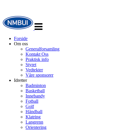
Veksle
navigasjon
Forside
Om oss
Generalforsamling
Kontakt Oss
Praktisk info
Styret
Vedtekter
Våre sponsorer
Idretter
Badminton
Basketball
Innebandy
Fotball
Golf
Håndball
Klatring
Langrenn
Orientering