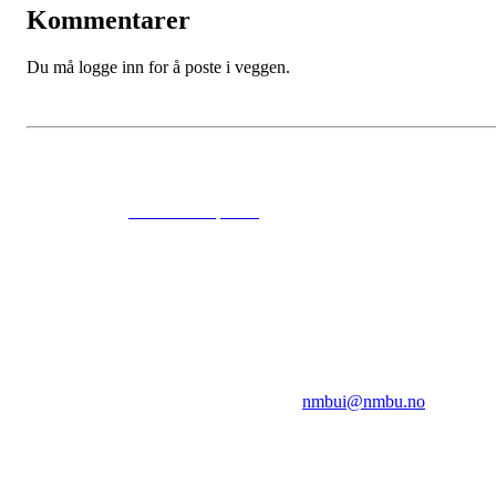
Kommentarer
Du må logge inn for å poste i veggen.
© 2024
www.eksempel.no
All Rights Reserved
NMBUI
Herumveien 6, 1432 Ås
Kontakt oss på:
nmbui@nmbu.no