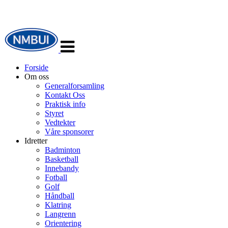
Veksle
navigasjon
Forside
Om oss
Generalforsamling
Kontakt Oss
Praktisk info
Styret
Vedtekter
Våre sponsorer
Idretter
Badminton
Basketball
Innebandy
Fotball
Golf
Håndball
Klatring
Langrenn
Orientering