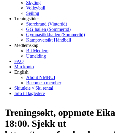
Skyting
Volleyball
Seiling
Treningstider
Storebrand (Vintertid)
GG-hallen (Sommertid)
Gymnastikkhallen (Sommertid)
Kampoversikt Håndball
Medlemskap
Bli Medlem
Utmelding
FAQ
Min konto
English
About NMBUI
Become a member
Skiutleie // Ski rental
Info til lagledere
Treningsøkt, oppmøte Eika
18:00. Sjekk ut