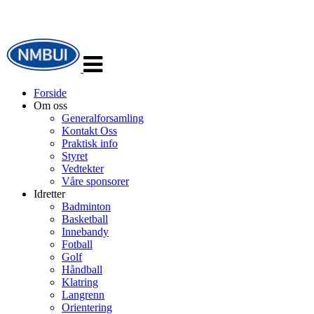
Veksle
navigasjon
Forside
Om oss
Generalforsamling
Kontakt Oss
Praktisk info
Styret
Vedtekter
Våre sponsorer
Idretter
Badminton
Basketball
Innebandy
Fotball
Golf
Håndball
Klatring
Langrenn
Orientering