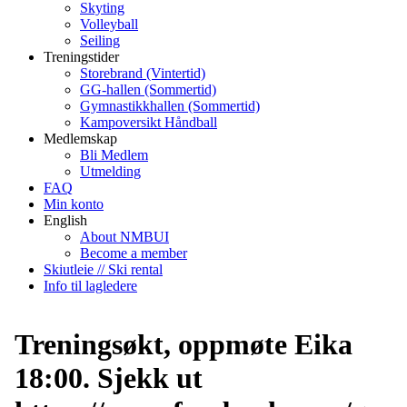
Skyting
Volleyball
Seiling
Treningstider
Storebrand (Vintertid)
GG-hallen (Sommertid)
Gymnastikkhallen (Sommertid)
Kampoversikt Håndball
Medlemskap
Bli Medlem
Utmelding
FAQ
Min konto
English
About NMBUI
Become a member
Skiutleie // Ski rental
Info til lagledere
Treningsøkt, oppmøte Eika
18:00. Sjekk ut