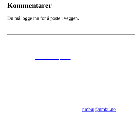
Kommentarer
Du må logge inn for å poste i veggen.
© 2024
www.eksempel.no
All Rights Reserved
NMBUI
Herumveien 6, 1432 Ås
Kontakt oss på:
nmbui@nmbu.no