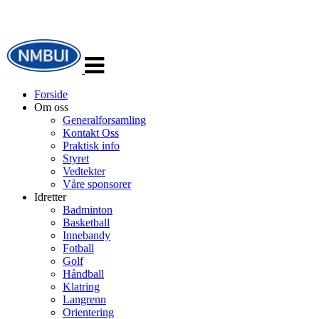
Veksle
navigasjon
Forside
Om oss
Generalforsamling
Kontakt Oss
Praktisk info
Styret
Vedtekter
Våre sponsorer
Idretter
Badminton
Basketball
Innebandy
Fotball
Golf
Håndball
Klatring
Langrenn
Orientering