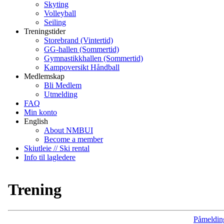
Skyting
Volleyball
Seiling
Treningstider
Storebrand (Vintertid)
GG-hallen (Sommertid)
Gymnastikkhallen (Sommertid)
Kampoversikt Håndball
Medlemskap
Bli Medlem
Utmelding
FAQ
Min konto
English
About NMBUI
Become a member
Skiutleie // Ski rental
Info til lagledere
Trening
Påmeldin