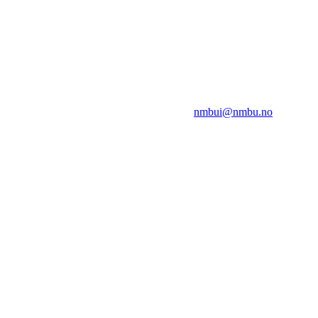
NMBUI
Herumveien 6, 1432 Ås
Kontakt oss på:
nmbui@nmbu.no