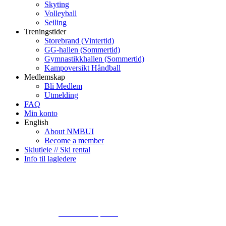
Skyting
Volleyball
Seiling
Treningstider
Storebrand (Vintertid)
GG-hallen (Sommertid)
Gymnastikkhallen (Sommertid)
Kampoversikt Håndball
Medlemskap
Bli Medlem
Utmelding
FAQ
Min konto
English
About NMBUI
Become a member
Skiutleie // Ski rental
Info til lagledere
© 2024
www.eksempel.no
All Rights Reserved