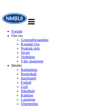
Veksle
navigasjon
Forside
Om oss
Generalforsamling
Kontakt Oss
Praktisk info
Styret
Vedtekter
Våre sponsorer
Idretter
Badminton
Basketball
Innebandy
Fotball
Golf
Håndball
Klatring
Langrenn
Orientering