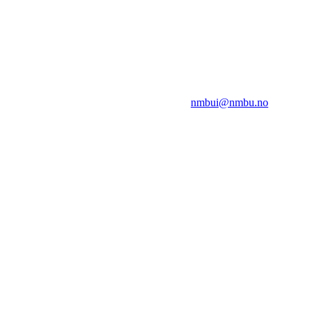
NMBUI
Herumveien 6, 1432 Ås
Kontakt oss på:
nmbui@nmbu.no