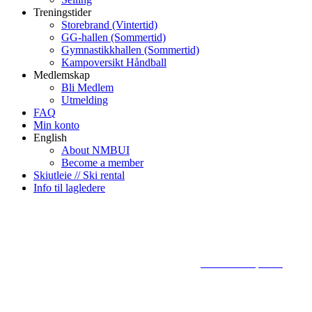
Treningstider
Storebrand (Vintertid)
GG-hallen (Sommertid)
Gymnastikkhallen (Sommertid)
Kampoversikt Håndball
Medlemskap
Bli Medlem
Utmelding
FAQ
Min konto
English
About NMBUI
Become a member
Skiutleie // Ski rental
Info til lagledere
© 2024
www.eksempel.no
All Ri