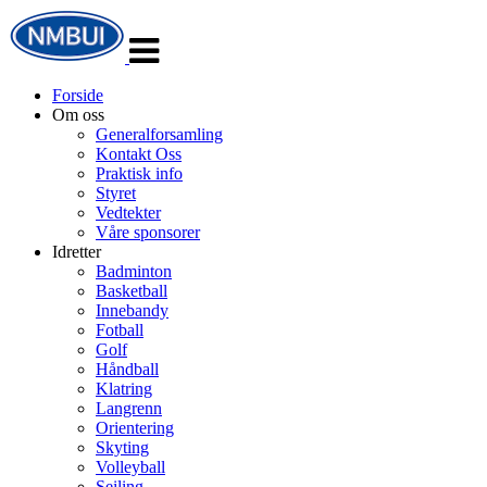
Veksle
navigasjon
Forside
Om oss
Generalforsamling
Kontakt Oss
Praktisk info
Styret
Vedtekter
Våre sponsorer
Idretter
Badminton
Basketball
Innebandy
Fotball
Golf
Håndball
Klatring
Langrenn
Orientering
Skyting
Volleyball
Seiling