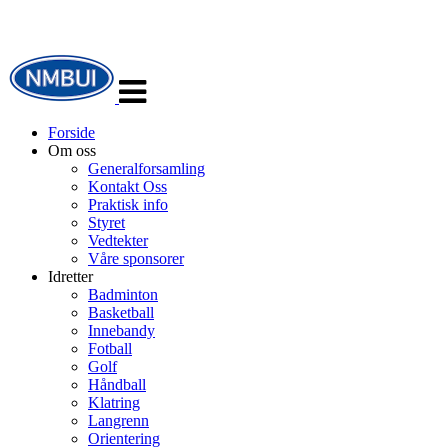
Veksle
navigasjon
Forside
Om oss
Generalforsamling
Kontakt Oss
Praktisk info
Styret
Vedtekter
Våre sponsorer
Idretter
Badminton
Basketball
Innebandy
Fotball
Golf
Håndball
Klatring
Langrenn
Orientering