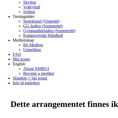
Skyting
Volleyball
Seiling
Treningstider
Storebrand (Vintertid)
GG-hallen (Sommertid)
Gymnastikkhallen (Sommertid)
Kampoversikt Håndball
Medlemskap
Bli Medlem
Utmelding
FAQ
Min konto
English
About NMBUI
Become a member
Skiutleie // Ski rental
Info til lagledere
Dette arrangementet finnes ikk