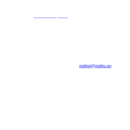
© 2024
www.eksempel.no
All Rights Reserved
NMBUI
Herumveien 6, 1432 Ås
Kontakt oss på:
nmbui@nmbu.no