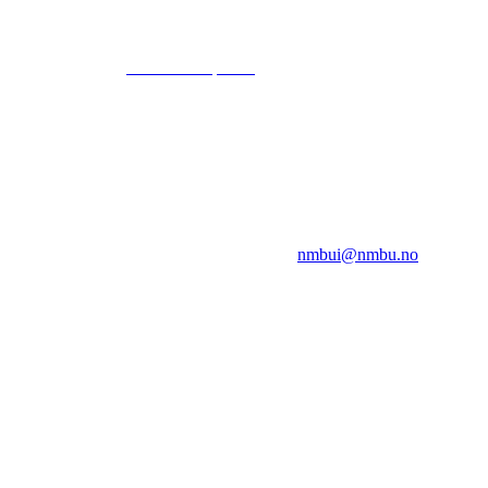
© 2024
www.eksempel.no
All Rights Reserved
NMBUI
Herumveien 6, 1432 Ås
Kontakt oss på:
nmbui@nmbu.no