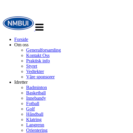
Veksle
navigasjon
Forside
Om oss
Generalforsamling
Kontakt Oss
Praktisk info
Styret
Vedtekter
Våre sponsorer
Idretter
Badminton
Basketball
Innebandy
Fotball
Golf
Håndball
Klatring
Langrenn
Orientering