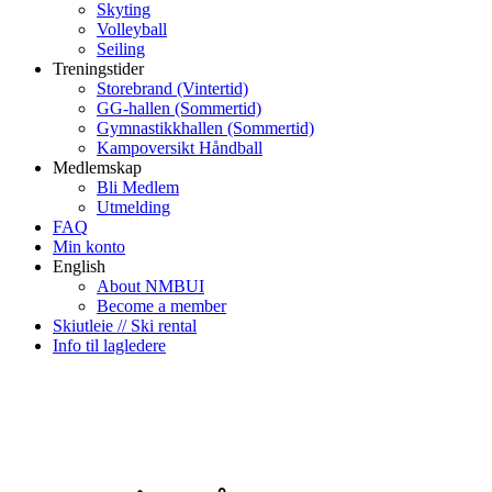
Skyting
Volleyball
Seiling
Treningstider
Storebrand (Vintertid)
GG-hallen (Sommertid)
Gymnastikkhallen (Sommertid)
Kampoversikt Håndball
Medlemskap
Bli Medlem
Utmelding
FAQ
Min konto
English
About NMBUI
Become a member
Skiutleie // Ski rental
Info til lagledere