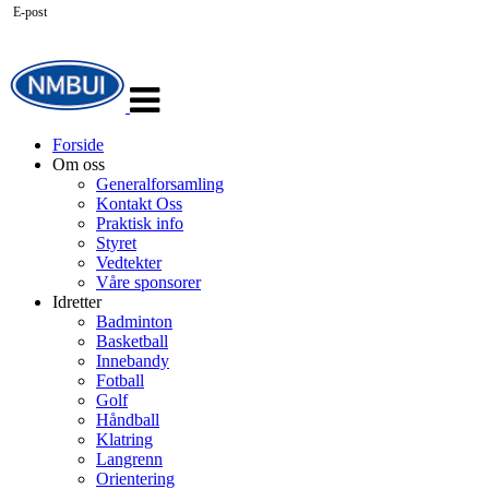
E-post
Veksle
navigasjon
Forside
Om oss
Generalforsamling
Kontakt Oss
Praktisk info
Styret
Vedtekter
Våre sponsorer
Idretter
Badminton
Basketball
Innebandy
Fotball
Golf
Håndball
Klatring
Langrenn
Orientering