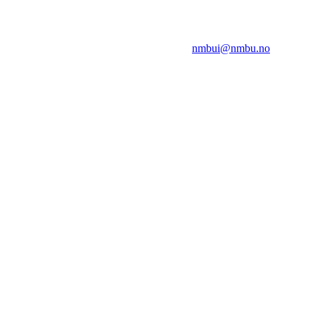
NMBUI
Herumveien 6, 1432 Ås
Kontakt oss på:
nmbui@nmbu.no