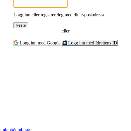
Logg inn eller registrer deg med din e-postadresse
Neste
eller
Logg inn med Google
Logg inn med Idrettens ID
ghts Reserved
1432 Ås
nmbui@nmbu.no