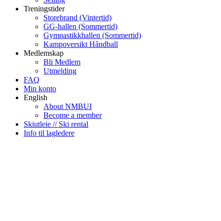
Treningstider
Storebrand (Vintertid)
GG-hallen (Sommertid)
Gymnastikkhallen (Sommertid)
Kampoversikt Håndball
Medlemskap
Bli Medlem
Utmelding
FAQ
Min konto
English
About NMBUI
Become a member
Skiutleie // Ski rental
Info til lagledere