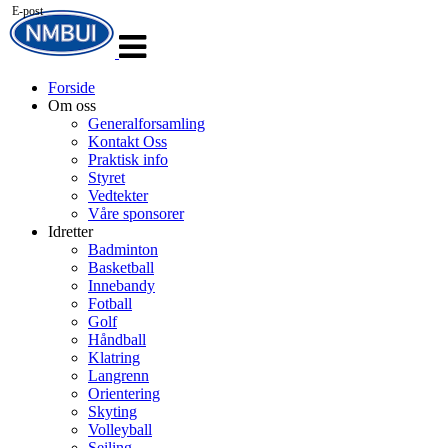
E-post
Veksle
navigasjon
Forside
Om oss
Generalforsamling
Kontakt Oss
Praktisk info
Styret
Vedtekter
Våre sponsorer
Idretter
Badminton
Basketball
Innebandy
Fotball
Golf
Håndball
Klatring
Langrenn
Orientering
Skyting
Volleyball
Seiling