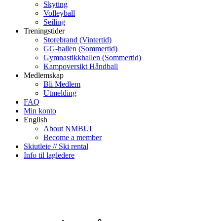
Skyting
Volleyball
Seiling
Treningstider
Storebrand (Vintertid)
GG-hallen (Sommertid)
Gymnastikkhallen (Sommertid)
Kampoversikt Håndball
Medlemskap
Bli Medlem
Utmelding
FAQ
Min konto
English
About NMBUI
Become a member
Skiutleie // Ski rental
Info til lagledere