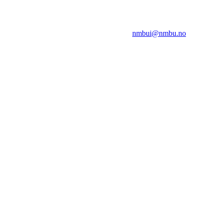
NMBUI
Herumveien 6, 1432 Ås
Kontakt oss på:
nmbui@nmbu.no