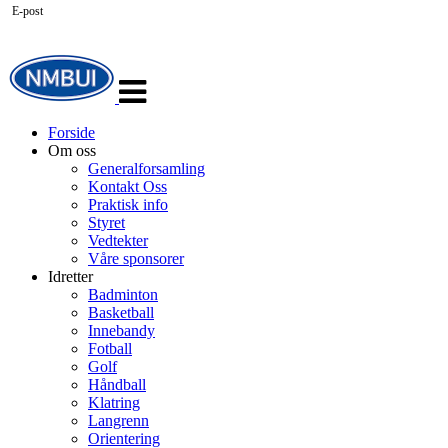
E-post
Veksle
navigasjon
Forside
Om oss
Generalforsamling
Kontakt Oss
Praktisk info
Styret
Vedtekter
Våre sponsorer
Idretter
Badminton
Basketball
Innebandy
Fotball
Golf
Håndball
Klatring
Langrenn
Orientering