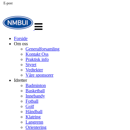
E-post
Veksle
navigasjon
Forside
Om oss
Generalforsamling
Kontakt Oss
Praktisk info
Styret
Vedtekter
Våre sponsorer
Idretter
Badminton
Basketball
Innebandy
Fotball
Golf
Håndball
Klatring
Langrenn
Orientering