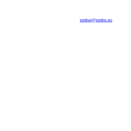
NMBUI
Herumveien 6, 1432 Ås
Kontakt oss på:
nmbui@nmbu.no