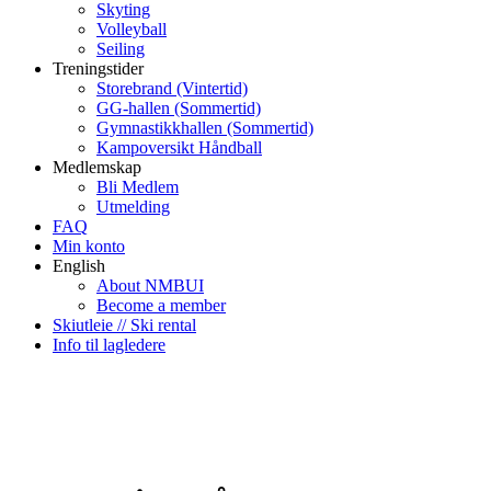
Skyting
Volleyball
Seiling
Treningstider
Storebrand (Vintertid)
GG-hallen (Sommertid)
Gymnastikkhallen (Sommertid)
Kampoversikt Håndball
Medlemskap
Bli Medlem
Utmelding
FAQ
Min konto
English
About NMBUI
Become a member
Skiutleie // Ski rental
Info til lagledere