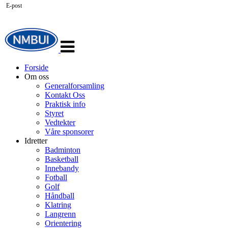
E-post
Veksle
navigasjon
Forside
Om oss
Generalforsamling
Kontakt Oss
Praktisk info
Styret
Vedtekter
Våre sponsorer
Idretter
Badminton
Basketball
Innebandy
Fotball
Golf
Håndball
Klatring
Langrenn
Orientering