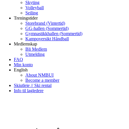
Skyting
Volleyball
Seiling
Treningstider
Storebrand (Vintertid)
GG-hallen (Sommertid)
Gymnastikkhallen (Sommertid)
Kampoversikt Håndball
Medlemskap
Bli Medlem
Utmelding
FAQ
Min konto
English
About NMBUI
Become a member
Skiutleie // Ski rental
Info til lagledere