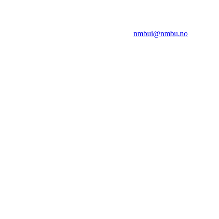
NMBUI
Herumveien 6, 1432 Ås
Kontakt oss på:
nmbui@nmbu.no