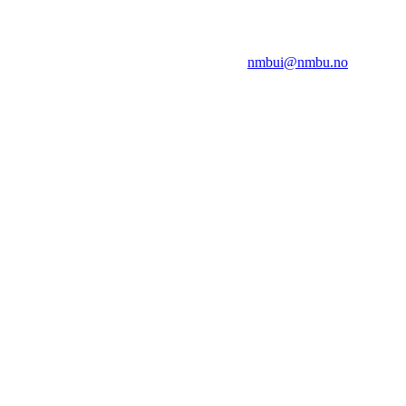
NMBUI
Herumveien 6, 1432 Ås
Kontakt oss på:
nmbui@nmbu.no