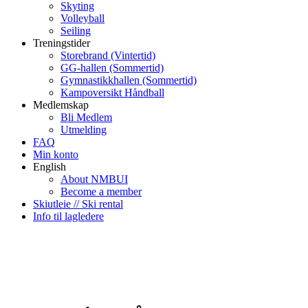
Skyting
Volleyball
Seiling
Treningstider
Storebrand (Vintertid)
GG-hallen (Sommertid)
Gymnastikkhallen (Sommertid)
Kampoversikt Håndball
Medlemskap
Bli Medlem
Utmelding
FAQ
Min konto
English
About NMBUI
Become a member
Skiutleie // Ski rental
Info til lagledere