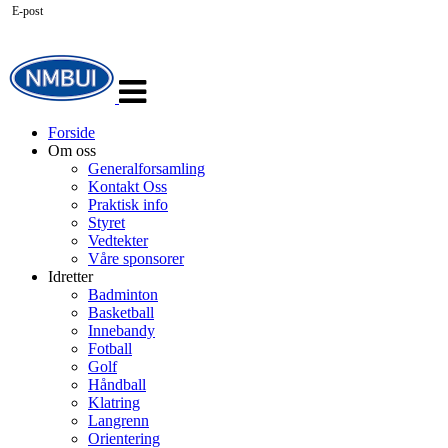
E-post
Veksle
navigasjon
Forside
Om oss
Generalforsamling
Kontakt Oss
Praktisk info
Styret
Vedtekter
Våre sponsorer
Idretter
Badminton
Basketball
Innebandy
Fotball
Golf
Håndball
Klatring
Langrenn
Orientering