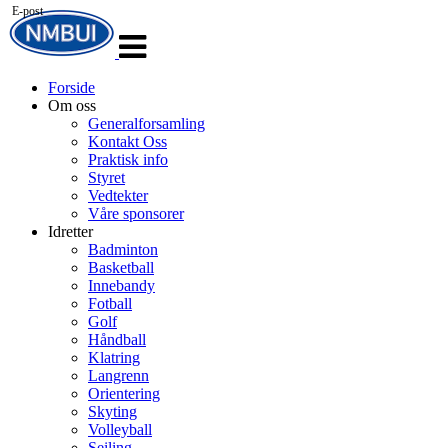
E-post
Veksle
navigasjon
Forside
Om oss
Generalforsamling
Kontakt Oss
Praktisk info
Styret
Vedtekter
Våre sponsorer
Idretter
Badminton
Basketball
Innebandy
Fotball
Golf
Håndball
Klatring
Langrenn
Orientering
Skyting
Volleyball
Seiling