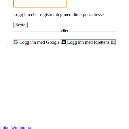
Logg inn eller registrer deg med din e-postadresse
Neste
eller
Logg inn med Google
Logg inn med Idrettens ID
ghts Reserved
1432 Ås
nmbui@nmbu.no