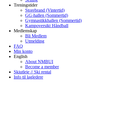
Treningstider
Storebrand (Vintertid)
GG-hallen (Sommertid)
Gymnastikkhallen (Sommertid)
Kampoversikt Håndball
Medlemskap
Bli Medlem
Utmelding
FAQ
Min konto
English
About NMBUI
Become a member
Skiutleie // Ski rental
Info til lagledere