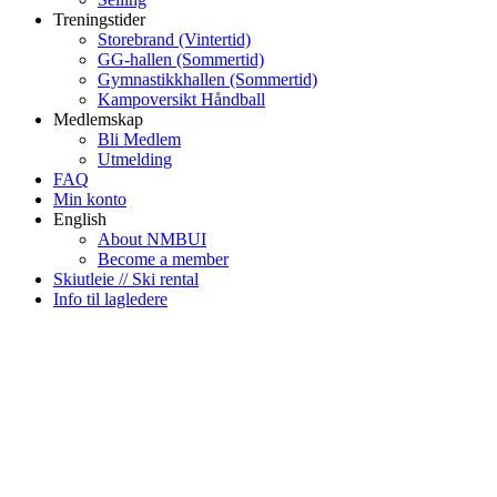
Treningstider
Storebrand (Vintertid)
GG-hallen (Sommertid)
Gymnastikkhallen (Sommertid)
Kampoversikt Håndball
Medlemskap
Bli Medlem
Utmelding
FAQ
Min konto
English
About NMBUI
Become a member
Skiutleie // Ski rental
Info til lagledere