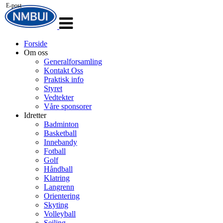
E-post
Veksle
navigasjon
Forside
Om oss
Generalforsamling
Kontakt Oss
Praktisk info
Styret
Vedtekter
Våre sponsorer
Idretter
Badminton
Basketball
Innebandy
Fotball
Golf
Håndball
Klatring
Langrenn
Orientering
Skyting
Volleyball
Seiling