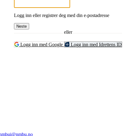
Logg inn eller registrer deg med din e-postadresse
Neste
eller
Logg inn med Google
Logg inn med Idrettens ID
ghts Reserved
1432 Ås
nmbui@nmbu.no