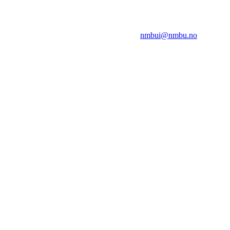
NMBUI
Herumveien 6, 1432 Ås
Kontakt oss på:
nmbui@nmbu.no