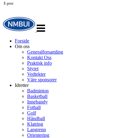
E-post
Veksle
navigasjon
Forside
Om oss
Generalforsamling
Kontakt Oss
Praktisk info
Styret
Vedtekter
Våre sponsorer
Idretter
Badminton
Basketball
Innebandy
Fotball
Golf
Håndball
Klatring
Langrenn
Orientering