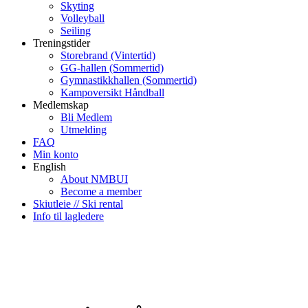
Skyting
Volleyball
Seiling
Treningstider
Storebrand (Vintertid)
GG-hallen (Sommertid)
Gymnastikkhallen (Sommertid)
Kampoversikt Håndball
Medlemskap
Bli Medlem
Utmelding
FAQ
Min konto
English
About NMBUI
Become a member
Skiutleie // Ski rental
Info til lagledere