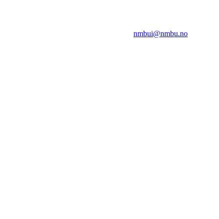
NMBUI
Herumveien 6, 1432 Ås
Kontakt oss på:
nmbui@nmbu.no