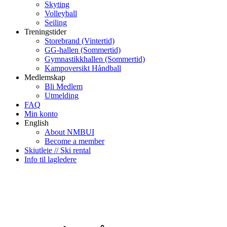
Skyting
Volleyball
Seiling
Treningstider
Storebrand (Vintertid)
GG-hallen (Sommertid)
Gymnastikkhallen (Sommertid)
Kampoversikt Håndball
Medlemskap
Bli Medlem
Utmelding
FAQ
Min konto
English
About NMBUI
Become a member
Skiutleie // Ski rental
Info til lagledere