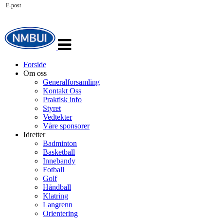
E-post
Veksle
navigasjon
Forside
Om oss
Generalforsamling
Kontakt Oss
Praktisk info
Styret
Vedtekter
Våre sponsorer
Idretter
Badminton
Basketball
Innebandy
Fotball
Golf
Håndball
Klatring
Langrenn
Orientering